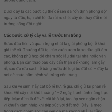
dưỡng đúng cách.
Dưới đây là các bước cụ thể để sen đá “ổn định phong độ”
ngay từ đầu, hạn chế tối đa rủi ro chết cây do thay đổi môi
trường sống đột ngột:
Các bước xử lý cây và rễ trước khi trồng
Bước đầu tiên và quan trọng nhất là giải phóng bộ rễ khỏi
giá thể cũ. Thường đất tại các vườn ươm là xơ dừa giữ ẩm
cao, không phù hợp để chăm sóc lâu dài tại nhà hoặc văn
phòng. Bạn cần tháo bầu cây cẩn thận để không làm gãy
rễ, sau đó rửa sạch rễ bằng nước để loại bỏ đất cũ – đây là
nơi dễ chứa nấm bệnh và trứng côn trùng.
Sau khi vệ sinh, hãy cắt bỏ rễ hư, rễ già, chỉ giữ lại phần rễ
khỏe. Để cây nơi khô thoáng 1–2 ngày, tránh ánh nắng trực
tiếp. Mục đích là để vết cắt khô lại, tạo lớp sẹo ngăn chặn
vi khuẩn xâm nhập khi tiếp xúc với đất mới. Đây là mẹo
trong cách chăm sóc cây sen đá mà không phải ai cũng