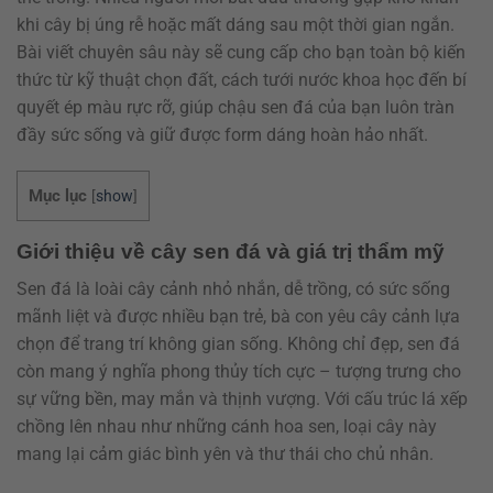
khi cây bị úng rễ hoặc mất dáng sau một thời gian ngắn.
Bài viết chuyên sâu này sẽ cung cấp cho bạn toàn bộ kiến
thức từ kỹ thuật chọn đất, cách tưới nước khoa học đến bí
quyết ép màu rực rỡ, giúp chậu sen đá của bạn luôn tràn
đầy sức sống và giữ được form dáng hoàn hảo nhất.
Mục lục
[
show
]
Giới thiệu về cây sen đá và giá trị thẩm mỹ
Sen đá là loài cây cảnh nhỏ nhắn, dễ trồng, có sức sống
mãnh liệt và được nhiều bạn trẻ, bà con yêu cây cảnh lựa
chọn để trang trí không gian sống. Không chỉ đẹp, sen đá
còn mang ý nghĩa phong thủy tích cực – tượng trưng cho
sự vững bền, may mắn và thịnh vượng. Với cấu trúc lá xếp
chồng lên nhau như những cánh hoa sen, loại cây này
mang lại cảm giác bình yên và thư thái cho chủ nhân.