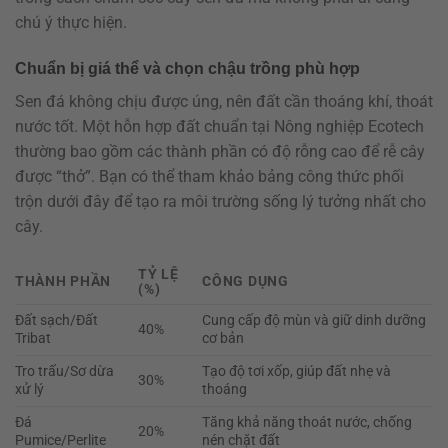
chú ý thực hiện.
Chuẩn bị giá thể và chọn chậu trồng phù hợp
Sen đá không chịu được úng, nên đất cần thoáng khí, thoát
nước tốt. Một hỗn hợp đất chuẩn tại Nông nghiệp Ecotech
thường bao gồm các thành phần có độ rỗng cao để rễ cây
được “thở”. Bạn có thể tham khảo bảng công thức phối
trộn dưới đây để tạo ra môi trường sống lý tưởng nhất cho
cây.
TỶ LỆ
THÀNH PHẦN
CÔNG DỤNG
(%)
Đất sạch/Đất
Cung cấp độ mùn và giữ dinh dưỡng
40%
Tribat
cơ bản
Tro trấu/Sơ dừa
Tạo độ tơi xốp, giúp đất nhẹ và
30%
xử lý
thoáng
Đá
Tăng khả năng thoát nước, chống
20%
Pumice/Perlite
nén chặt đất