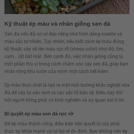
Kỹ thuật ép màu và nhân giống sen đá
Sen đá vốn đã có vẻ đẹp riêng nhờ hình dáng rosette và
màu sắc tự nhiên. Tuy nhiên, nếu biết cách ép màu đúng
kỹ thuật, cây sẽ lên màu rực rỡ (stress color) như đỏ, tím,
cam… rất bắt mắt. Bên cạnh đó, việc nhân giống cũng là
một phần thú vị trong cách chăm sóc cây sen đá, giúp bạn
nhân rộng khu vườn của mình một cách tiết kiệm.
Ép màu thực chất là tạo ra một môi trường khắc nghiệt vừa
đủ để cây tự sản sinh ra các sắc tố bảo vệ. Điều này đòi
hỏi người trồng phải có kinh nghiệm và sự quan sát tỉ mỉ.
Bí quyết ép màu sen đá rực rỡ
Để ép màu thành công, điều kiện tiên quyết là cây phải
thực sự khỏe mạnh và có bộ rễ ổn định. Bạn không nên ép