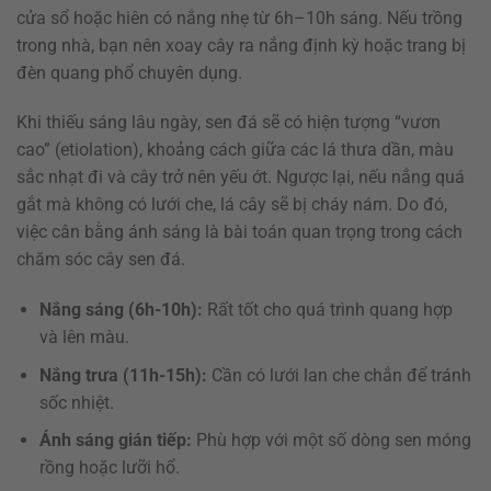
cửa sổ hoặc hiên có nắng nhẹ từ 6h–10h sáng. Nếu trồng
trong nhà, bạn nên xoay cây ra nắng định kỳ hoặc trang bị
đèn quang phổ chuyên dụng.
Khi thiếu sáng lâu ngày, sen đá sẽ có hiện tượng “vươn
cao” (etiolation), khoảng cách giữa các lá thưa dần, màu
sắc nhạt đi và cây trở nên yếu ớt. Ngược lại, nếu nắng quá
gắt mà không có lưới che, lá cây sẽ bị cháy nám. Do đó,
việc cân bằng ánh sáng là bài toán quan trọng trong cách
chăm sóc cây sen đá.
Nắng sáng (6h-10h):
Rất tốt cho quá trình quang hợp
và lên màu.
Nắng trưa (11h-15h):
Cần có lưới lan che chắn để tránh
sốc nhiệt.
Ánh sáng gián tiếp:
Phù hợp với một số dòng sen móng
rồng hoặc lưỡi hổ.