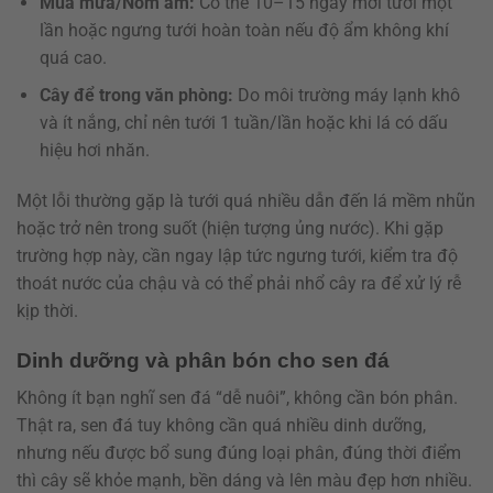
Mùa mưa/Nồm ẩm:
Có thể 10–15 ngày mới tưới một
lần hoặc ngưng tưới hoàn toàn nếu độ ẩm không khí
quá cao.
Cây để trong văn phòng:
Do môi trường máy lạnh khô
và ít nắng, chỉ nên tưới 1 tuần/lần hoặc khi lá có dấu
hiệu hơi nhăn.
Một lỗi thường gặp là tưới quá nhiều dẫn đến lá mềm nhũn
hoặc trở nên trong suốt (hiện tượng ủng nước). Khi gặp
trường hợp này, cần ngay lập tức ngưng tưới, kiểm tra độ
thoát nước của chậu và có thể phải nhổ cây ra để xử lý rễ
kịp thời.
Dinh dưỡng và phân bón cho sen đá
Không ít bạn nghĩ sen đá “dễ nuôi”, không cần bón phân.
Thật ra, sen đá tuy không cần quá nhiều dinh dưỡng,
nhưng nếu được bổ sung đúng loại phân, đúng thời điểm
thì cây sẽ khỏe mạnh, bền dáng và lên màu đẹp hơn nhiều.