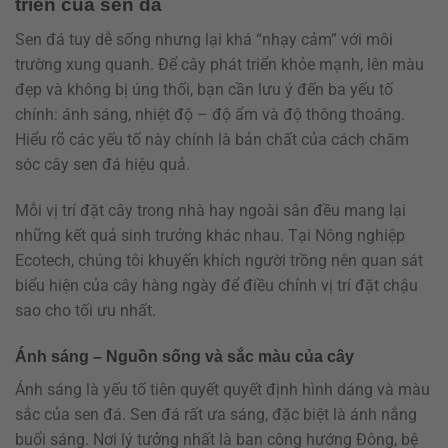
triển của sen đá
Sen đá tuy dễ sống nhưng lại khá “nhạy cảm” với môi
trường xung quanh. Để cây phát triển khỏe mạnh, lên màu
đẹp và không bị úng thối, bạn cần lưu ý đến ba yếu tố
chính: ánh sáng, nhiệt độ – độ ẩm và độ thông thoáng.
Hiểu rõ các yếu tố này chính là bản chất của cách chăm
sóc cây sen đá hiệu quả.
Mỗi vị trí đặt cây trong nhà hay ngoài sân đều mang lại
những kết quả sinh trưởng khác nhau. Tại Nông nghiệp
Ecotech, chúng tôi khuyến khích người trồng nên quan sát
biểu hiện của cây hàng ngày để điều chỉnh vị trí đặt chậu
sao cho tối ưu nhất.
Ánh sáng – Nguồn sống và sắc màu của cây
Ánh sáng là yếu tố tiên quyết quyết định hình dáng và màu
sắc của sen đá. Sen đá rất ưa sáng, đặc biệt là ánh nắng
buổi sáng. Nơi lý tưởng nhất là ban công hướng Đông, bệ