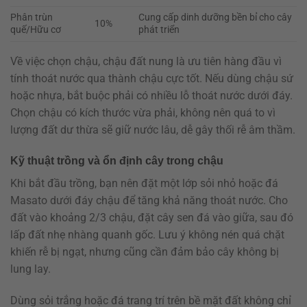
Phân trùn
Cung cấp dinh dưỡng bền bỉ cho cây
10%
quế/Hữu cơ
phát triển
Về việc chọn chậu, chậu đất nung là ưu tiên hàng đầu vì
tính thoát nước qua thành chậu cực tốt. Nếu dùng chậu sứ
hoặc nhựa, bắt buộc phải có nhiều lỗ thoát nước dưới đáy.
Chọn chậu có kích thước vừa phải, không nên quá to vì
lượng đất dư thừa sẽ giữ nước lâu, dễ gây thối rễ âm thầm.
Kỹ thuật trồng và ổn định cây trong chậu
Khi bắt đầu trồng, bạn nên đặt một lớp sỏi nhỏ hoặc đá
Masato dưới đáy chậu để tăng khả năng thoát nước. Cho
đất vào khoảng 2/3 chậu, đặt cây sen đá vào giữa, sau đó
lấp đất nhẹ nhàng quanh gốc. Lưu ý không nén quá chặt
khiến rễ bị ngạt, nhưng cũng cần đảm bảo cây không bị
lung lay.
Dùng sỏi trắng hoặc đá trang trí trên bề mặt đất không chỉ