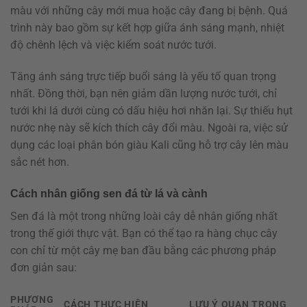
màu với những cây mới mua hoặc cây đang bị bệnh. Quá
trình này bao gồm sự kết hợp giữa ánh sáng mạnh, nhiệt
độ chênh lệch và việc kiểm soát nước tưới.
Tăng ánh sáng trực tiếp buổi sáng là yếu tố quan trọng
nhất. Đồng thời, bạn nên giảm dần lượng nước tưới, chỉ
tưới khi lá dưới cùng có dấu hiệu hơi nhăn lại. Sự thiếu hụt
nước nhẹ này sẽ kích thích cây đổi màu. Ngoài ra, việc sử
dụng các loại phân bón giàu Kali cũng hỗ trợ cây lên màu
sắc nét hơn.
Cách nhân giống sen đá từ lá và cành
Sen đá là một trong những loài cây dễ nhân giống nhất
trong thế giới thực vật. Bạn có thể tạo ra hàng chục cây
con chỉ từ một cây mẹ ban đầu bằng các phương pháp
đơn giản sau:
PHƯƠNG
CÁCH THỰC HIỆN
LƯU Ý QUAN TRỌNG