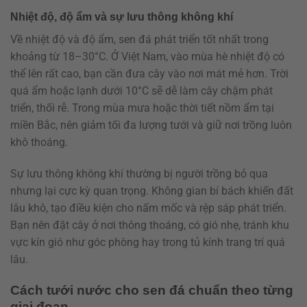
Nhiệt độ, độ ẩm và sự lưu thông không khí
Về nhiệt độ và độ ẩm, sen đá phát triển tốt nhất trong
khoảng từ 18–30°C. Ở Việt Nam, vào mùa hè nhiệt độ có
thể lên rất cao, bạn cần đưa cây vào nơi mát mẻ hơn. Trời
quá ẩm hoặc lạnh dưới 10°C sẽ dễ làm cây chậm phát
triển, thối rễ. Trong mùa mưa hoặc thời tiết nồm ẩm tại
miền Bắc, nên giảm tối đa lượng tưới và giữ nơi trồng luôn
khô thoáng.
Sự lưu thông không khí thường bị người trồng bỏ qua
nhưng lại cực kỳ quan trọng. Không gian bí bách khiến đất
lâu khô, tạo điều kiện cho nấm mốc và rệp sáp phát triển.
Bạn nên đặt cây ở nơi thông thoáng, có gió nhẹ, tránh khu
vực kín gió như góc phòng hay trong tủ kính trang trí quá
lâu.
Cách tưới nước cho sen đá chuẩn theo từng
giai đoạn