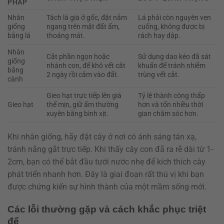
PHÁP
Nhân
Tách lá già ở gốc, đặt nằm
Lá phải còn nguyên vẹn
giống
ngang trên mặt đất ẩm,
cuống, không được bị
bằng lá
thoáng mát.
rách hay dập.
Nhân
Cắt phần ngọn hoặc
Sử dụng dao kéo đã sát
giống
nhánh con, để khô vết cắt
khuẩn để tránh nhiễm
bằng
2 ngày rồi cắm vào đất.
trùng vết cắt.
cành
Gieo hạt trực tiếp lên giá
Tỷ lệ thành công thấp
Gieo hạt
thể mịn, giữ ẩm thường
hơn và tốn nhiều thời
xuyên bằng bình xịt.
gian chăm sóc hơn.
Khi nhân giống, hãy đặt cây ở nơi có ánh sáng tán xạ,
tránh nắng gắt trực tiếp. Khi thấy cây con đã ra rễ dài từ 1-
2cm, bạn có thể bắt đầu tưới nước nhẹ để kích thích cây
phát triển nhanh hơn. Đây là giai đoạn rất thú vị khi bạn
được chứng kiến sự hình thành của một mầm sống mới.
Các lỗi thường gặp và cách khắc phục triệt
để