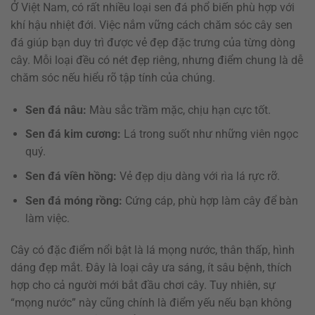
Ở Việt Nam, có rất nhiều loại sen đá phổ biến phù hợp với
khí hậu nhiệt đới. Việc nắm vững cách chăm sóc cây sen
đá giúp bạn duy trì được vẻ đẹp đặc trưng của từng dòng
cây. Mỗi loại đều có nét đẹp riêng, nhưng điểm chung là dễ
chăm sóc nếu hiểu rõ tập tính của chúng.
Sen đá nâu:
Màu sắc trầm mặc, chịu hạn cực tốt.
Sen đá kim cương:
Lá trong suốt như những viên ngọc
quý.
Sen đá viền hồng:
Vẻ đẹp dịu dàng với rìa lá rực rỡ.
Sen đá móng rồng:
Cứng cáp, phù hợp làm cây để bàn
làm việc.
Cây có đặc điểm nổi bật là lá mọng nước, thân thấp, hình
dáng đẹp mắt. Đây là loại cây ưa sáng, ít sâu bệnh, thích
hợp cho cả người mới bắt đầu chơi cây. Tuy nhiên, sự
“mọng nước” này cũng chính là điểm yếu nếu bạn không