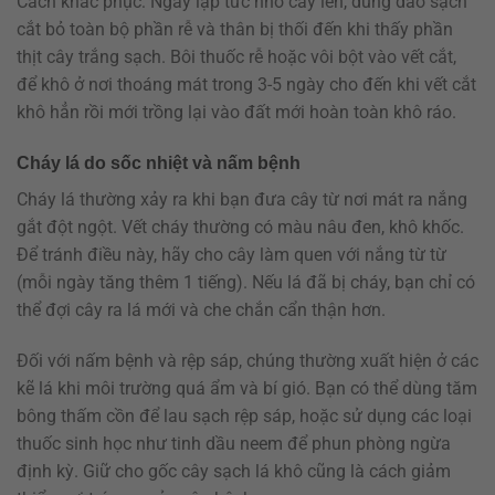
Cách khắc phục: Ngay lập tức nhổ cây lên, dùng dao sạch
cắt bỏ toàn bộ phần rễ và thân bị thối đến khi thấy phần
thịt cây trắng sạch. Bôi thuốc rễ hoặc vôi bột vào vết cắt,
để khô ở nơi thoáng mát trong 3-5 ngày cho đến khi vết cắt
khô hẳn rồi mới trồng lại vào đất mới hoàn toàn khô ráo.
Cháy lá do sốc nhiệt và nấm bệnh
Cháy lá thường xảy ra khi bạn đưa cây từ nơi mát ra nắng
gắt đột ngột. Vết cháy thường có màu nâu đen, khô khốc.
Để tránh điều này, hãy cho cây làm quen với nắng từ từ
(mỗi ngày tăng thêm 1 tiếng). Nếu lá đã bị cháy, bạn chỉ có
thể đợi cây ra lá mới và che chắn cẩn thận hơn.
Đối với nấm bệnh và rệp sáp, chúng thường xuất hiện ở các
kẽ lá khi môi trường quá ẩm và bí gió. Bạn có thể dùng tăm
bông thấm cồn để lau sạch rệp sáp, hoặc sử dụng các loại
thuốc sinh học như tinh dầu neem để phun phòng ngừa
định kỳ. Giữ cho gốc cây sạch lá khô cũng là cách giảm