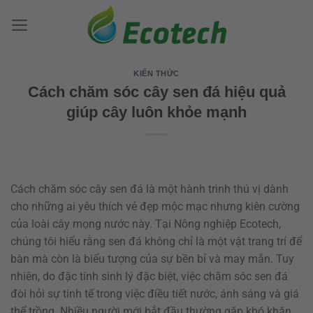
Bỏ
qua
nội
dung
KIẾN THỨC
Cách chăm sóc cây sen đá hiệu quả
giúp cây luôn khỏe mạnh
Cách chăm sóc cây sen đá là một hành trình thú vị dành
cho những ai yêu thích vẻ đẹp mộc mạc nhưng kiên cường
của loài cây mọng nước này. Tại Nông nghiệp Ecotech,
chúng tôi hiểu rằng sen đá không chỉ là một vật trang trí để
bàn mà còn là biểu tượng của sự bền bỉ và may mắn. Tuy
nhiên, do đặc tính sinh lý đặc biệt, việc chăm sóc sen đá
đòi hỏi sự tinh tế trong việc điều tiết nước, ánh sáng và giá
thể trồng. Nhiều người mới bắt đầu thường gặp khó khăn