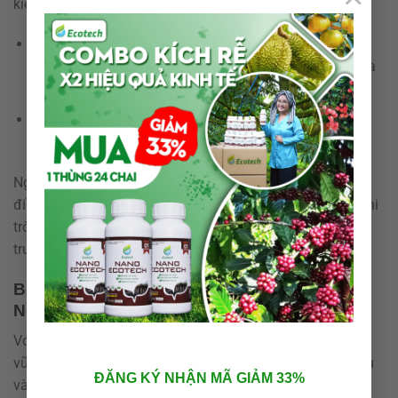
kiện môi trường. Thông thường:
Với ao
thường xuyên ô nhiễm hữu cơ
, có thể sử dụng
men vi sinh
2–3 lần/tuần
trong giai đoạn đầu của mùa
nuôi.
Khi ao tương đối ổn định, giảm tần suất xuống
1
lần/tuần
nhằm duy trì cân bằng.
Người nuôi cần theo dõi
độ pH, DO, NH3, NO2
định kỳ để
điều chỉnh liều lượng men cho phù hợp. Tránh sử dụng khi
trời mưa lớn hoặc sau khi thay nước ồ ạt, vì điều kiện môi
trường lúc đó chưa ổn định.
Bộ sản phẩm thủy sản của Công ty TNHH
Nông nghiệp Ecotech
Với định hướng phát triển nông nghiệp – thủy sản bền
vững,
Công ty TNHH Nông nghiệp Ecotech
đã nghiên cứu
ĐĂNG KÝ NHẬN MÃ GIẢM 33%
và hoàn thiện
bộ sản phẩm thủy sản chuyên biệt
, ứng