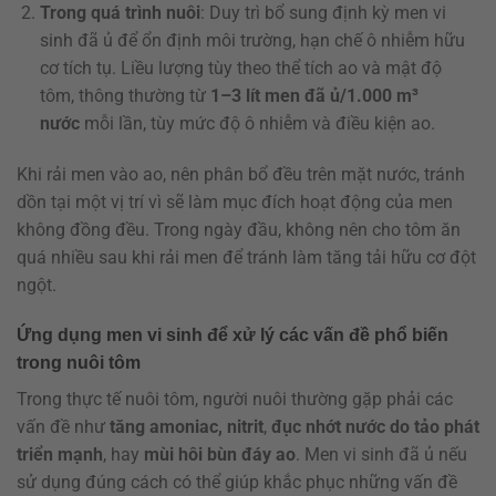
Trong quá trình nuôi
: Duy trì bổ sung định kỳ men vi
sinh đã ủ để ổn định môi trường, hạn chế ô nhiễm hữu
cơ tích tụ. Liều lượng tùy theo thể tích ao và mật độ
tôm, thông thường từ
1–3 lít men đã ủ/1.000 m³
nước
mỗi lần, tùy mức độ ô nhiễm và điều kiện ao.
Khi rải men vào ao, nên phân bổ đều trên mặt nước, tránh
dồn tại một vị trí vì sẽ làm mục đích hoạt động của men
không đồng đều. Trong ngày đầu, không nên cho tôm ăn
quá nhiều sau khi rải men để tránh làm tăng tải hữu cơ đột
ngột.
Ứng dụng men vi sinh để xử lý các vấn đề phổ biến
trong nuôi tôm
Trong thực tế nuôi tôm, người nuôi thường gặp phải các
vấn đề như
tăng amoniac, nitrit
,
đục nhớt nước do tảo phát
triển mạnh
, hay
mùi hôi bùn đáy ao
. Men vi sinh đã ủ nếu
sử dụng đúng cách có thể giúp khắc phục những vấn đề