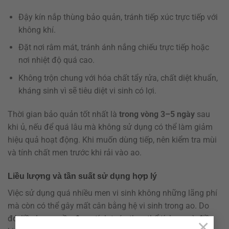
Đậy kín nắp thùng bảo quản, tránh tiếp xúc trực tiếp với
không khí.
Đặt nơi râm mát, tránh ánh nắng chiếu trực tiếp hoặc
nơi nhiệt độ quá cao.
Không trộn chung với hóa chất tẩy rửa, chất diệt khuẩn,
kháng sinh vì sẽ tiêu diệt vi sinh có lợi.
Thời gian bảo quản tốt nhất là
trong vòng 3–5 ngày
sau
khi ủ, nếu để quá lâu mà không sử dụng có thể làm giảm
hiệu quả hoạt động. Khi muốn dùng tiếp, nên kiểm tra mùi
và tính chất men trước khi rải vào ao.
Liều lượng và tần suất sử dụng hợp lý
Việc sử dụng quá nhiều men vi sinh không những lãng phí
mà còn có thể gây mất cân bằng hệ vi sinh trong ao. Do
đó, liều lượng cần được tính toán theo thể tích ao và điều
×