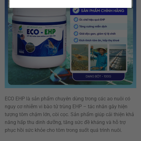
ECO EHP là sản phẩm chuyên dùng trong các ao nuôi có
nguy cơ nhiễm vi bào tử trùng EHP – tác nhân gây hiện
tượng tôm chậm lớn, còi cọc. Sản phẩm giúp cải thiện khả
năng hấp thu dinh dưỡng, tăng sức đề kháng và hỗ trợ
phục hồi sức khỏe cho tôm trong suốt quá trình nuôi.