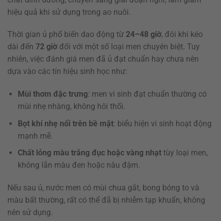
hiệu quả khi sử dụng trong ao nuôi.
Thời gian ủ phổ biến dao động từ
24–48 giờ
, đôi khi kéo
dài đến
72 giờ
đối với một số loại men chuyên biệt. Tuy
nhiên, việc đánh giá men đã ủ đạt chuẩn hay chưa nên
dựa vào các tín hiệu sinh học như:
Mùi thơm đặc trưng
: men vi sinh đạt chuẩn thường có
mùi nhẹ nhàng, không hôi thối.
Bọt khí nhẹ nổi trên bề mặt
: biểu hiện vi sinh hoạt động
mạnh mẽ.
Chất lỏng màu trắng đục hoặc vàng nhạt
tùy loại men,
không lẫn màu đen hoặc nâu đậm.
Nếu sau ủ, nước men có mùi chua gắt, bong bóng to và
màu bất thường, rất có thể đã bị nhiễm tạp khuẩn, không
nên sử dụng.