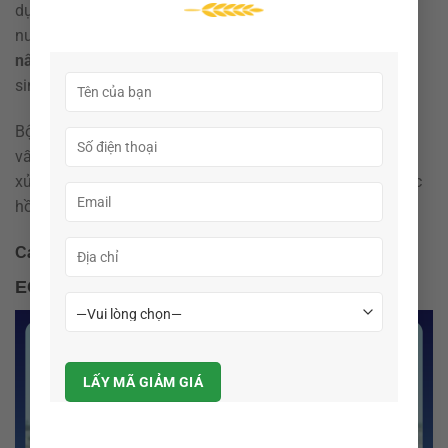
dụng công nghệ sinh học tiên tiến nhằm hỗ trợ người
nuôi
kiểm soát dịch bệnh, ổn định môi trường ao nuôi và
nâng cao năng suất
theo hướng an toàn, không kháng
sinh, không tồn dư hóa chất.
Bộ sản phẩm được thiết kế đồng bộ, đáp ứng đầy đủ các
vấn đề thường gặp trong quá trình nuôi tôm, cá, lươn… từ
xử lý môi trường, hỗ trợ tiêu hóa, tăng miễn dịch đến phục
hồi gan tụy và phòng ngừa các bệnh nguy hiểm.
Các sản phẩm tiêu biểu trong bộ thủy sản Ecotech
ECO EHP – Hỗ trợ kiểm soát EHP trên tôm