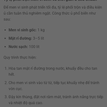
Để men vi sinh phát triển tối đa, tỷ lệ phối trộn và điều kiện
ủ cần tuân thủ nghiêm ngặt. Công thức ủ phổ biến như
sau:
Men vi sinh gốc:
1 kg
Mật rỉ đường:
3–5 lít
Nước sạch:
100 lít
Quy trình thực hiện:
Hòa tan mật rỉ đường trong nước, khuấy đều cho tan
hết.
Cho men vi sinh vào từ từ, tiếp tục khuấy nhẹ để tránh
vón cục.
Đậy kín thùng, đặt nơi râm mát, tránh ánh nắng trực tiếp
và nhiệt độ quá cao.