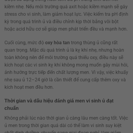
kiềm nhẹ. Nếu môi trường quá axit hoặc kiềm mạnh sẽ gây
stress cho vi sinh, làm giảm hoạt lực. Việc kiểm tra pH định
kỳ trong quá trình ủ và điều chỉnh kịp thời bằng vôi bột
hoặc acid hữu cơ sẽ giúp men phát triển đều và mạnh hơn.
Cuối cùng, mức độ
oxy hòa tan
trong thùng ủ cũng rất
quan trọng. Mặc dù quá trình ủ là kỵ khí nhẹ, nhưng hoàn
toàn không nên để môi trường quá thiếu oxy, điều này sẽ
kích hoạt các vi sinh kỵ khí không mong muốn gây mùi hôi,
ảnh hưởng trực tiếp đến chất lượng men. Vì vậy, việc khuấy
nhẹ sau ủ 12–24 giờ là cần thiết để cung cấp thêm oxy và
kích hoạt men đều hơn.
Thời gian và dấu hiệu đánh giá men vi sinh ủ đạt
chuẩn
Không phải lúc nào thời gian ủ càng lâu men càng tốt. Việc
ủ men trong thời gian quá dài có thể làm vi sinh suy kiệt
chất dinh dưỡng, chuyển sang giai đoạn nghỉ, làm giảm