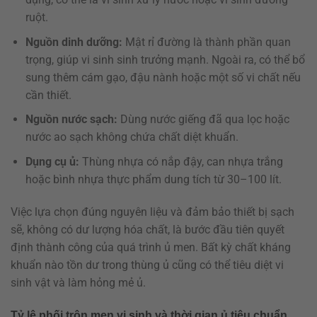
ruột.
Nguồn dinh dưỡng:
Mật rỉ đường là thành phần quan
trọng, giúp vi sinh sinh trưởng mạnh. Ngoài ra, có thể bổ
sung thêm cám gạo, đậu nành hoặc một số vi chất nếu
cần thiết.
Nguồn nước sạch:
Dùng nước giếng đã qua lọc hoặc
nước ao sạch không chứa chất diệt khuẩn.
Dụng cụ ủ:
Thùng nhựa có nắp đậy, can nhựa trắng
hoặc bình nhựa thực phẩm dung tích từ 30–100 lít.
Việc lựa chọn đúng nguyên liệu và đảm bảo thiết bị sạch
sẽ, không có dư lượng hóa chất, là bước đầu tiên quyết
định thành công của quá trình ủ men. Bất kỳ chất kháng
khuẩn nào tồn dư trong thùng ủ cũng có thể tiêu diệt vi
sinh vật và làm hỏng mẻ ủ.
Tỷ lệ phối trộn men vi sinh và thời gian ủ tiêu chuẩn