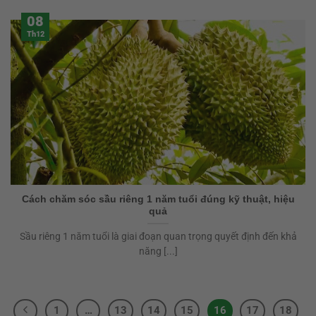
08
Th12
Cách chăm sóc sầu riêng 1 năm tuổi đúng kỹ thuật, hiệu
quả
Sầu riêng 1 năm tuổi là giai đoạn quan trọng quyết định đến khả
năng [...]
1
…
13
14
15
16
17
18