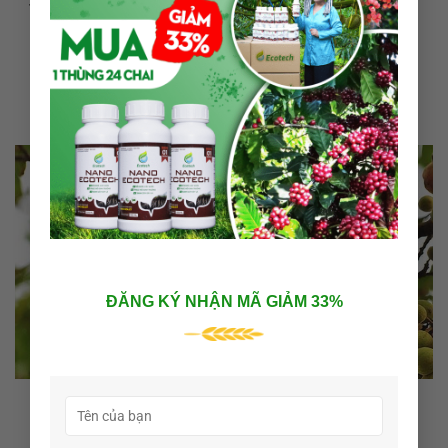
Thuốc kích quả quất to – Tăng kích thước và chất lượng
quả
Bạn đang tìm kiếm giải pháp hiệu quả để tăng kích thước và
năng suất [...]
14
Th12
ĐĂNG KÝ NHẬN MÃ GIẢM 33%
Thuốc kích cây sung ra quả giúp sung ra trái đều, năng
suất cao