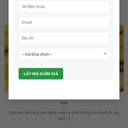
Cây sung là loại cây ăn quả quen thuộc trong đời sống nông
nghiệp Việt [...]
12
Th12
Thuốc kích quả chuối to giúp trái đều, đẹp và năng suất
cao
Làm sao để nâng cao năng suất và chất lượng trái chuối là câu
hỏi [...]