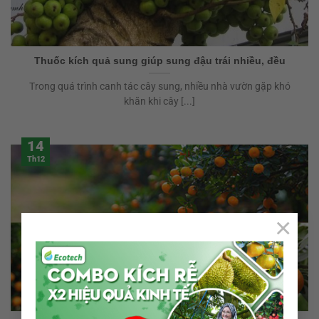
Thuốc kích quả sung giúp sung đậu trái nhiều, đều
Trong quá trình canh tác cây sung, nhiều nhà vườn gặp khó
khăn khi cây [...]
14
Th12
×