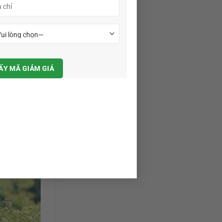
ng phân hóa
 của từng
huyển hóa
ện nhiều
ủa cây.