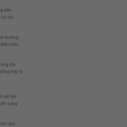
ng bền
 và cải
ịnh hướng
 điều kiện
động dài
ưỡng hợp lý.
 rệt lên
uyển sang
tính chủ