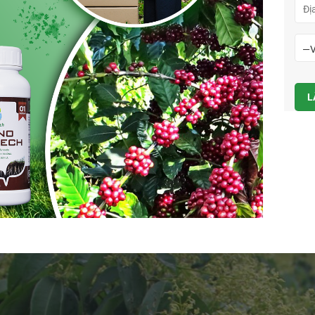
ều dòng khác tập trung bổ sung dinh dưỡng giúp cây tăng khả nă
điều kiện khí hậu, tình trạng sinh trưởng và mục tiêu sản xuất
iên các sản phẩm có khả năng hãm đọt và thúc đẩy quá trình c
, nên ưu tiên nhóm bổ sung vi lượng và dưỡng chất cần thiết.
ử dụng, tuân thủ liều lượng khuyến cáo và tránh pha trộn tùy ti
 phí mà còn làm ảnh hưởng đến khả năng sinh trưởng lâu dài c