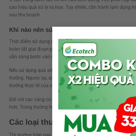
cao hiệu quả xử lý ra hoa. Tuy nhiên, cần tránh lạm dụng h
sau thu hoạch.
Khi nào nên sử dụng thuốc kích hoa cho câ
Thời điểm sử dụng có ảnh hưởng rất lớn đến hiệu quả xử lý
hoàn tất giai đoạn phục hồi sau thu hoạch và bộ lá đã chuy
sẵn sàng bước vào quá trình phân hóa mầm hoa.
Nếu sử dụng quá sớm khi cây còn đang phát triển đọt non 
trưởng. Ngược lại, xử lý quá muộn có thể khiến cây ra hoa 
trưởng thực tế của vườn cây là yếu tố bắt buộc trước khi á
Đối với các vùng có mùa đông lạnh yếu hoặc nhiệt độ biến
hơn. Trong trường hợp này, nhà vườn cần kết hợp theo dõi th
Các loại thuốc kích hoa vải phổ b
Thị trường hiện nay có nhiều dòng sản phẩm hỗ trợ kích th