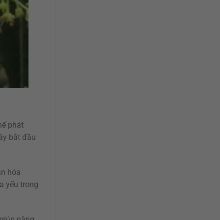
hế phát
cây bắt đầu
ân hóa
a yếu trong
 giúp nâng