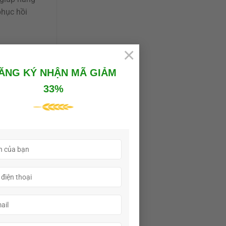
phục hồi
×
 cây đã
ĂNG KÝ NHẬN MÃ GIẢM
nh dưỡng và
33%
i sinh
ạng sinh
hường cao
nhau. Một