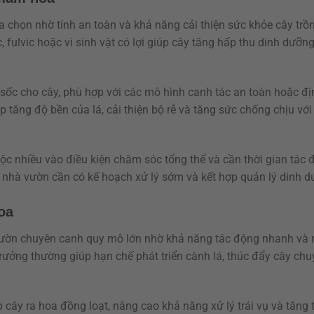
chọn nhờ tính an toàn và khả năng cải thiện sức khỏe cây trồ
lvic hoặc vi sinh vật có lợi giúp cây tăng hấp thu dinh dưỡng
 sốc cho cây, phù hợp với các mô hình canh tác an toàn hoặc đ
 tăng độ bền của lá, cải thiện bộ rễ và tăng sức chống chịu với
c nhiều vào điều kiện chăm sóc tổng thể và cần thời gian tác 
y, nhà vườn cần có kế hoạch xử lý sớm và kết hợp quản lý dinh d
oa
ờn chuyên canh quy mô lớn nhờ khả năng tác động nhanh và rõ
trưởng thường giúp hạn chế phát triển cành lá, thúc đẩy cây ch
cây ra hoa đồng loạt, nâng cao khả năng xử lý trái vụ và tăng 