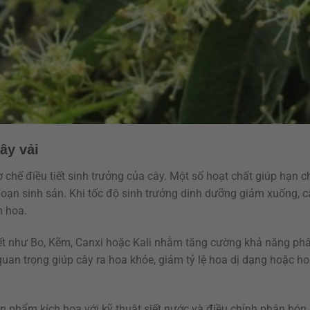
ây vải
hế điều tiết sinh trưởng của cây. Một số hoạt chất giúp hạn c
 đoạn sinh sản. Khi tốc độ sinh trưởng dinh dưỡng giảm xuống, 
m hoa.
iết như Bo, Kẽm, Canxi hoặc Kali nhằm tăng cường khả năng ph
uan trọng giúp cây ra hoa khỏe, giảm tỷ lệ hoa dị dạng hoặc ho
ản phẩm kích hoa với kỹ thuật siết nước và điều chỉnh phân bón