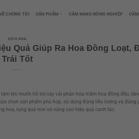
VỀ CHÚNG TÔI
SẢN PHẨM
CẨM NANG NÔNG NGHIỆP
CẨM
KÍCH HOA
iệu Quả Giúp Ra Hoa Đồng Loạt, 
Trái Tốt
 tâm khi muốn hỗ trợ cây vải phân hóa mầm hoa đồng đều, tăn
c lựa chọn sản phẩm phù hợp, sử dụng đúng liều lượng và đúng 
rụng hoa, rụng quả non và nâng cao hiệu quả canh tác.