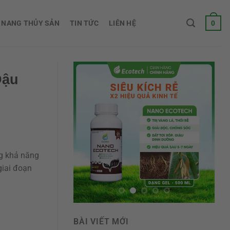
0
 NANG THỦY SẢN
TIN TỨC
LIÊN HỆ
Đậu
g khả năng
giai đoạn
BÀI VIẾT MỚI