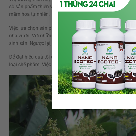
số sản phẩm thiên về điều tiết sinh trưởng, trong khi nhi
mầm hoa tự nhiên.
Việc lựa chọn sản phẩm phù hợp phụ thuộc vào độ tuổi cây, 
nhà vườn. Với những vườn cây sinh trưởng mạnh, cần ưu t
sinh sản. Ngược lại, với cây suy yếu hoặc thiếu dinh dưỡng
Để đạt hiệu quả tối ưu, người trồng cần đọc kỹ hướng dẫn s
loại chế phẩm. Việc lạm dụng sản phẩm không chỉ gây lãng