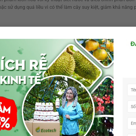
oặc sử dụng quá liều vì có thể làm cây suy kiệt, giảm khả năng 
y vải
 ra hoa. Thông thường, nhà vườn sẽ tiến hành kích hoa sau khi
Đ
ển sang trạng thái bánh tẻ. Đây là giai đoạn cây tích lũy đủ di
mạnh, hiệu quả kích hoa thường thấp và dễ làm cây mất cân đố
không đồng đều hoặc chậm mùa vụ. Vì vậy, việc theo dõi tình tr
p dụng bất kỳ biện pháp kích hoa nào.
 động bất thường, nhu cầu sử dụng sản phẩm hỗ trợ kích hoa t
ời tiết và tình trạng lá để điều chỉnh thời điểm xử lý phù hợp.
iến hiện nay
ích ra hoa cho cây vải với thành phần và cơ chế tác động khác 