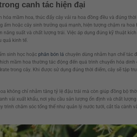
 trong canh tác hiện đại
n hóa mầm hoa, thúc đẩy cây vải ra hoa đồng đều và đúng thờ
ng ấm hoặc cây sinh trưởng quá mạnh, hiện tượng chậm ra hoa 
n năng suất và chất lượng trái. Việc áp dụng đúng kỹ thuật kích
 quả kinh tế.
hẩm sinh học hoặc
phân bón lá
chuyên dùng nhằm hạn chế tác đ
h thích mầm hoa thường tác động đến quá trình chuyển hóa dinh
rate trong cây. Khi được sử dụng đúng thời điểm, cây sẽ tập tr
hoa không chỉ nhằm tăng tỷ lệ đậu trái mà còn giúp đồng bộ thờ
anh vải xuất khẩu, nơi yêu cầu sản lượng ổn định và chất lượn
 trình chăm sóc tổng thể như quản lý nước tưới, cắt tỉa cành v