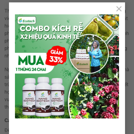
×
Thời điểm phun thuốc cũng đóng vai trò quan trọng trong
việc kiểm soát nấm bệnh. Tốt nhất nên xử lý ngay khi phát
hiện những dấu hiệu đầu tiên của bệnh hoặc thực hiện
phun phòng định kỳ trong mùa mưa – thời điểm nấm bệnh
phát triển mạnh. Khi phun, cần đảm bảo dung dịch được
phủ đều lên cả mặt trên và mặt dưới của lá, thân cây cũng
như khu vực gốc để tiêu diệt bào tử nấm hiệu quả.
Ngoài ra, cần tuân thủ đúng liều lượng khuyến cáo của nhà
sản xuất. Việc tăng liều không giúp tăng hiệu quả phòng
trừ mà còn có thể gây hại cho cây trồng và môi trường. Kết
hợp cùng các biện pháp chăm sóc như tỉa cành, vệ sinh
vườn và bón phân hợp lý sẽ giúp nâng cao hiệu quả của
thuốc trừ nấm.
Các bước phun thuốc đúng kỹ thuật
Để đạt hiệu quả cao khi sử dụng thuốc phòng trừ nấm