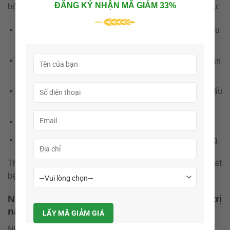
ĐĂNG KÝ NHẬN MÃ GIẢM 33%
bệnh, người trồng cà phê nên thực hiện theo các bước sau:
Kiểm tra vườn thường xuyên để phát hiện sớm dấu hiệu
bệnh.
Pha thuốc đúng liều lượng theo hướng dẫn của nhà sản
xuất.
Phun vào sáng sớm hoặc chiều mát để thuốc thẩm thấu
tốt hơn.
Phun đều lên lá, thân, cành và khu vực gốc cây.
Lặp lại lần phun theo chu kỳ khuyến cáo khi bệnh nặng.
Thực hiện đúng quy trình này giúp tăng hiệu quả kiểm soát
bệnh và bảo vệ cây cà phê trong suốt chu kỳ sinh trưởng.
Những sai lầm phổ biến khi sử dụng thuốc trị
nấm cho cây cà phê
Nhiều người trồng cà phê thường gặp phải sai lầm trong