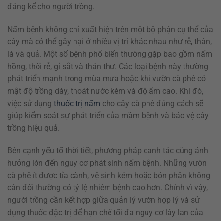
đáng kể cho người trồng.
Nấm bệnh không chỉ xuất hiện trên một bộ phận cụ thể của
cây mà có thể gây hại ở nhiều vị trí khác nhau như rễ, thân,
lá và quả. Một số bệnh phổ biến thường gặp bao gồm nấm
hồng, thối rễ, gỉ sắt và thán thư. Các loại bệnh này thường
phát triển mạnh trong mùa mưa hoặc khi vườn cà phê có
mật độ trồng dày, thoát nước kém và độ ẩm cao. Khi đó,
việc sử dụng
thuốc trị nấm
cho cây cà phê đúng cách sẽ
giúp kiểm soát sự phát triển của mầm bệnh và bảo vệ cây
trồng hiệu quả.
Bên cạnh yếu tố thời tiết, phương pháp canh tác cũng ảnh
hưởng lớn đến nguy cơ phát sinh nấm bệnh. Những vườn
cà phê ít được tỉa cành, vệ sinh kém hoặc bón phân không
cân đối thường có tỷ lệ nhiễm bệnh cao hơn. Chính vì vậy,
người trồng cần kết hợp giữa quản lý vườn hợp lý và sử
dụng thuốc đặc trị để hạn chế tối đa nguy cơ lây lan của