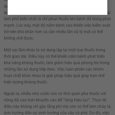
quá trình sử dụng thuốc phòng trừ nấm bệnh, khiến hiệu
quả xử lý không đạt như mong muốn. Một trong những sai
lầm phổ biến nhất là chỉ phun thuốc khi bệnh đã bùng phát
mạnh. Lúc này, mật độ nấm bệnh cao khiến việc kiểm soát
trở nên khó khăn hơn và cần nhiều lần xử lý mới có thể
khống chế được.
Một sai lầm khác là sử dụng lặp lại một loại thuốc trong
thời gian dài. Điều này có thể khiến nấm bệnh phát triển
khả năng kháng thuốc, làm giảm hiệu quả phòng trừ trong
những lần sử dụng tiếp theo. Việc luân phiên các nhóm
hoạt chất khác nhau là giải pháp hiệu quả giúp hạn chế
hiện tượng kháng thuốc.
Ngoài ra, nhiều nhà vườn còn có thói quen pha thuốc với
nồng độ cao hơn khuyến cáo để “tăng hiệu lực”. Thực tế,
điều này không chỉ gây lãng phí mà còn có thể làm cháy lá,
ảnh hưởng đến sự sinh trưởng của cây cà phê. Do đó, việc