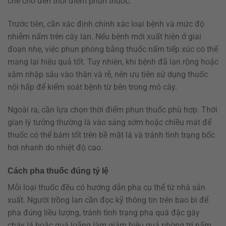
chế cho đến thời điểm phun thuốc.
Trước tiên, cần xác định chính xác loại bệnh và mức độ
nhiễm nấm trên cây lan. Nếu bệnh mới xuất hiện ở giai
đoạn nhẹ, việc phun phòng bằng thuốc nấm tiếp xúc có thể
mang lại hiệu quả tốt. Tuy nhiên, khi bệnh đã lan rộng hoặc
xâm nhập sâu vào thân và rễ, nên ưu tiên sử dụng thuốc
nội hấp để kiểm soát bệnh từ bên trong mô cây.
Ngoài ra, cần lựa chọn thời điểm phun thuốc phù hợp. Thời
gian lý tưởng thường là vào sáng sớm hoặc chiều mát để
thuốc có thể bám tốt trên bề mặt lá và tránh tình trạng bốc
hơi nhanh do nhiệt độ cao.
Cách pha thuốc đúng tỷ lệ
Mỗi loại thuốc đều có hướng dẫn pha cụ thể từ nhà sản
xuất. Người trồng lan cần đọc kỹ thông tin trên bao bì để
pha đúng liều lượng, tránh tình trạng pha quá đặc gây
cháy lá hoặc quá loãng làm giảm hiệu quả phòng trị nấm.