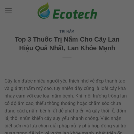
Bỏ
qua
nội
dung
TRỊ NẤM
Top 3 Thuốc Trị Nấm Cho Cây Lan
Hiệu Quả Nhất, Lan Khỏe Mạnh
Cây lan được nhiều người yêu thích nhờ vẻ đẹp thanh tao
và giá trị thẩm mỹ cao, tuy nhiên đây cũng là loài cây khá
nhạy cảm với các loại nấm bệnh. Khi môi trường trồng lan
có độ ẩm cao, thiếu thông thoáng hoặc chăm sóc chưa
đúng cách, nấm bệnh rất dễ phát triển và gây thối rễ, đốm
lá, thối nhũn khiến cây suy yếu nhanh chóng. Việc nhận
biết sớm và lựa chọn giải pháp xử lý phù hợp đóng vai trò
quan trọng để bảo vệ vườn lan khỏe mạnh, phát triển ổn