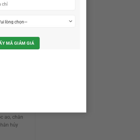
c bẩn, mà là
ài ngày
ách gây
n dinh
Tôm không sử
kịp, rong và
ều ngày liên
óc ao, chân
phân hủy