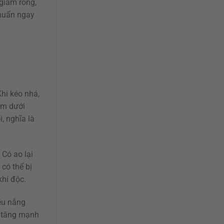
 giảm rong,
khuẩn ngay
hi kéo nhá,
ìm dưới
, nghĩa là
 Có ao lại
có thể bị
khí độc.
iều nắng
u tăng mạnh