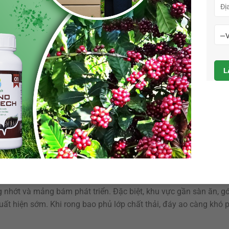
 trong suốt vụ nuôi. Tạo màu nước không có nghĩa là làm ao đụ
hu dinh dưỡng và hạn chế rong đáy.
t rong thường cho hiệu quả ngắn hạn. Rong có thể giảm trong v
 vẫn còn. Giải pháp căn cơ là giảm ánh sáng xuống đáy bằng c
nh cạnh tranh dinh dưỡng và kiểm soát hữu cơ đáy.
à xác tảo
và lân là hai yếu tố quan trọng. Trong ao nuôi thâm canh, nguồ
u lột, xác tảo chết, bùn đáy và nguồn nước cấp giàu hữu cơ. 
thành các dạng dinh dưỡng hòa tan. Nếu hệ vi sinh không xử lý 
át.
hất thải đưa vào ao rất lớn. Chỉ cần cho ăn dư 5–10% trong nhi
ng nhớt và mảng bám phát triển. Đặc biệt, khu vực gần sàn ăn, g
uất hiện sớm. Khi rong bao phủ lớp chất thải, đáy ao càng khó 