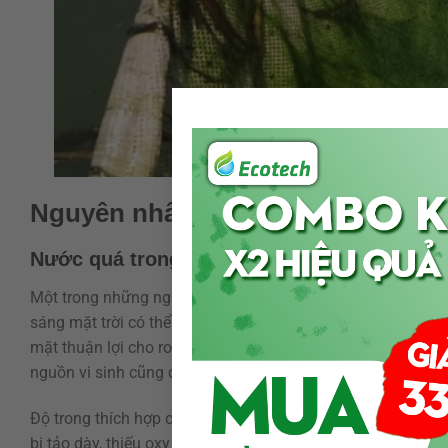
Nguyên nhân khiến rong phát tri
Nước quá trong, ánh sáng xuyên sâu xuống
Một trong những nguyên nhân phổ biến nhất khiến rong đáy
sáng mặt trời có thể xuyên sâu, tạo điều kiện cho rong và 
mặt thuận lợi cho rong bám, nhất là giai đoạn đầu vụ khi 
nguồn vi sinh cũng dễ bị nước trong kéo dài.
Độ trong thích hợp cho ao nuôi tôm thường được quản lý q
bị tảo dày, thiếu oxy về đêm và pH dao động mạnh. Khi độ t