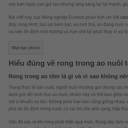
oxy ban ngày cao giả tạo nhưng rạng sáng lại tụt mạnh, gây
Bài viết này của Nông nghiệp Ecotech phân tích chi tiết
các
đáy, rong nhớt, tảo sợi bám bạt, ao mới thả, ao đang nuôi v
ưu tiên ổn định môi trường và hạn chế tái phát thay vì xử lý
Mục lục
[
show
]
Hiểu đúng về rong trong ao nuôi t
Rong trong ao tôm là gì và vì sao không nê
Trong thực tế sản xuất, người nuôi thường gọi chung các 
dưới góc độ sinh học ao nuôi, nhóm này có thể bao gồm ron
với vi khuẩn và tảo. Không phải loại nào cũng giống nhau,
phù du ổn định trong nước có vai trò che ánh sáng, hấp thu
Vấn đề xảy ra khi rong phát triển quá mức. Rong dày làm cả