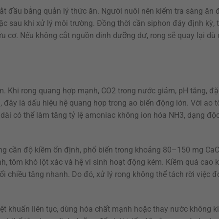
ắt đầu bằng quản lý thức ăn. Người nuôi nên kiểm tra sàng ăn 
ặc sau khi xử lý môi trường. Đồng thời cần siphon đáy định kỳ,
ữu cơ. Nếu không cắt nguồn dinh dưỡng dư, rong sẽ quay lại dù
iềm. Khi rong quang hợp mạnh, CO2 trong nước giảm, pH tăng, đặ
ị, đây là dấu hiệu hệ quang hợp trong ao biến động lớn. Với ao 
 dài có thể làm tăng tỷ lệ amoniac không ion hóa NH3, dạng độ
ường cần độ kiềm ổn định, phổ biến trong khoảng 80–150 mg Ca
 tôm khó lột xác và hệ vi sinh hoạt động kém. Kiềm quá cao k
ổi chiều tăng nhanh. Do đó, xử lý rong không thể tách rời việc 
diệt khuẩn liên tục, dùng hóa chất mạnh hoặc thay nước không k