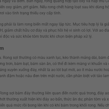
ữa ngày và đêm. Ban ngày, rong quang hợp tạo oxy và hấp thu 
hiến oxy giảm, pH giảm. Nếu rong chết hàng loạt sau khi dùng h
ơi vào tình trạng thiếu oxy cấp tính.
g phải là làm rong biến mất ngay lập tức. Mục tiêu hợp lý là g
, giảm chất hữu cơ đáy và phục hồi hệ vi sinh có lợi. Với ao đ
khí độc và sức khỏe tôm trước khi chọn biện pháp xử lý.
ôm
u. Rong sợi thường có màu xanh lục, kéo thành mảng dài, bám 
hường trơn, bám bạt, bám sàn ăn, có thể đi kèm màng vi khuẩn và
áng xuyên xuống đáy, nhất là ao lót bạt mới, ao ít màu nước ho
xanh đậm hoặc nâu đen trên mặt nước, cần phân biệt với tảo la
Rong sợi bám đáy thường liên quan đến nước quá trong, đáy ao
 thường xuất hiện khi đáy ao bẩn, thức ăn dư, phân tôm và xá
riển quá mức rồi bong lên khi có khí bám trong khối rong. Nếu c