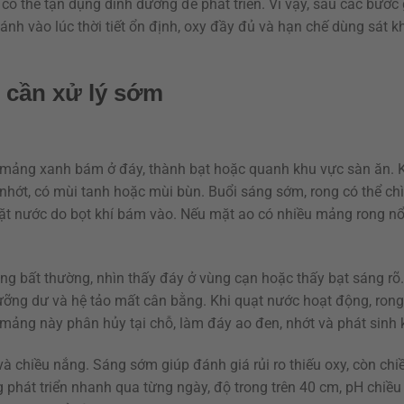
 có thể tận dụng dinh dưỡng để phát triển. Vì vậy, sau các bước
ánh vào lúc thời tiết ổn định, oxy đầy đủ và hạn chế dùng sát 
g cần xử lý sớm
 mảng xanh bám ở đáy, thành bạt hoặc quanh khu vực sàn ăn. K
n nhớt, có mùi tanh hoặc mùi bùn. Buổi sáng sớm, rong có thể ch
ặt nước do bọt khí bám vào. Nếu mặt ao có nhiều mảng rong nổi
ng bất thường, nhìn thấy đáy ở vùng cạn hoặc thấy bạt sáng rõ.
ưỡng dư và hệ tảo mất cân bằng. Khi quạt nước hoạt động, rong 
 mảng này phân hủy tại chỗ, làm đáy ao đen, nhớt và phát sinh 
và chiều nắng. Sáng sớm giúp đánh giá rủi ro thiếu oxy, còn ch
 phát triển nhanh qua từng ngày, độ trong trên 40 cm, pH chiề