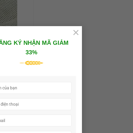
×
ĂNG KÝ NHẬN MÃ GIẢM
33%
 cm, ánh
ại có bề
thiếu
, ao có thể
i cần tạo