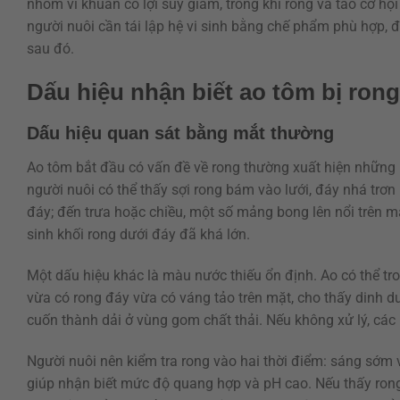
nhóm vi khuẩn có lợi suy giảm, trong khi rong và tảo cơ hội
người nuôi cần tái lập hệ vi sinh bằng chế phẩm phù hợp, đ
sau đó.
Dấu hiệu nhận biết ao tôm bị ron
Dấu hiệu quan sát bằng mắt thường
Ao tôm bắt đầu có vấn đề về rong thường xuất hiện những
người nuôi có thể thấy sợi rong bám vào lưới, đáy nhá trơ
đáy; đến trưa hoặc chiều, một số mảng bong lên nổi trên m
sinh khối rong dưới đáy đã khá lớn.
Một dấu hiệu khác là màu nước thiếu ổn định. Ao có thể tro
vừa có rong đáy vừa có váng tảo trên mặt, cho thấy dinh d
cuốn thành dải ở vùng gom chất thải. Nếu không xử lý, các
Người nuôi nên kiểm tra rong vào hai thời điểm: sáng sớm 
giúp nhận biết mức độ quang hợp và pH cao. Nếu thấy rong