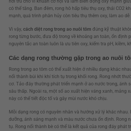
nơi trú cho vi khuẩn cơ hội và làm biến động oxy mạnh gi
có thể tăng. Ban đêm, rong hô hấp tiêu thụ oxy, thải CO2 k
mạnh, quá trình phân hủy còn tiêu thụ thêm oxy, làm ao dễ r
Vì vậy,
cách diệt rong trong ao nuôi tôm
đúng kỹ thuật khôn
rong từng bước, đưa độ trong về khoảng an toàn, ổn định pH
nguyên tắc an toàn luôn là ưu tiên oxy, kiểm tra pH, kiềm, 
Các dạng rong thường gặp trong ao nuôi t
Rong trong ao tôm có thể xuất hiện ở nhiều dạng khác nha
nổi thành búi khi khí tích tụ trong khối rong. Rong nhớt t
cơ. Tảo đáy thường phát triển mạnh ở ao nước trong, ánh s
sâu thấp. Ngoài ra, một số ao xuất hiện váng xanh, mảng 
này có thể tiết độc tố và gây mùi nước khó chịu.
Mỗi dạng rong có nguyên nhân và hướng xử lý khác nhau. 
dưỡng, ánh sáng mạnh và màu nước chưa ổn định. Rong nhớt
tụ. Rong nổi thành bè có thể là kết quả của rong đáy phát t