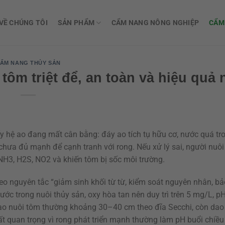
VỀ CHÚNG TÔI
SẢN PHẨM
CẨM NANG NÔNG NGHIỆP
CẨM
ẨM NANG THỦY SẢN
tôm triệt để, an toàn và hiệu quả 
ấy hệ ao đang mất cân bằng: đáy ao tích tụ hữu cơ, nước quá tr
chưa đủ mạnh để cạnh tranh với rong. Nếu xử lý sai, người nuôi
c NH3, H2S, NO2 và khiến tôm bị sốc môi trường.
heo nguyên tắc “giảm sinh khối từ từ, kiểm soát nguyên nhân, b
nước trong nuôi thủy sản, oxy hòa tan nên duy trì trên 5 mg/L, 
 ao nuôi tôm thường khoảng 30–40 cm theo đĩa Secchi, còn da
t quan trọng vì rong phát triển mạnh thường làm pH buổi chiều