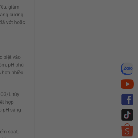
đều, giảm
 tăng cường
 đã vớt hoặc
c biệt vào
tôm, pH phù
c hơn nhiều
CO3/L tùy
ết hợp
đo pH sáng
iểm soát,