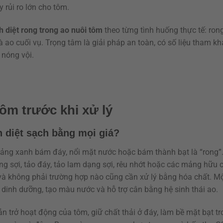
 rủi ro lớn cho tôm.
h diệt rong trong ao nuôi tôm
theo từng tình huống thực tế: rong
à ao cuối vụ. Trọng tâm là giải pháp an toàn, có số liệu tham kh
 nóng vội.
ôm trước khi xử lý
n diệt sạch bằng mọi giá?
mảng xanh bám đáy, nổi mặt nước hoặc bám thành bạt là “rong”.
g sợi, tảo đáy, tảo lam dạng sợi, rêu nhớt hoặc các mảng hữu c
 và không phải trường hợp nào cũng cần xử lý bằng hóa chất. M
 dinh dưỡng, tạo màu nước và hỗ trợ cân bằng hệ sinh thái ao.
n trở hoạt động của tôm, giữ chất thải ở đáy, làm bề mặt bạt tr