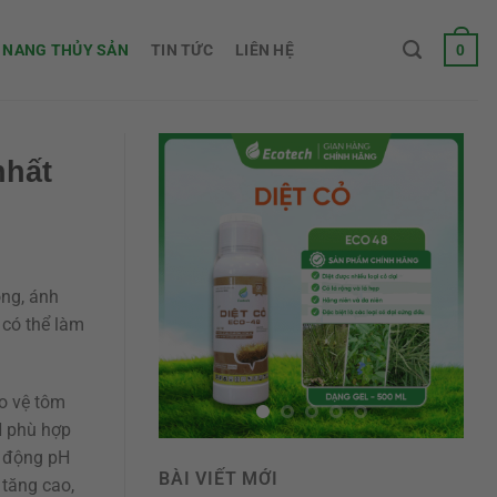
0
 NANG THỦY SẢN
TIN TỨC
LIÊN HỆ
nhất
ong, ánh
 có thể làm
ảo vệ tôm
pH phù hợp
o động pH
BÀI VIẾT MỚI
 tăng cao,