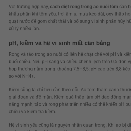
Với trường hợp này,
cách diệt rong trong ao nuôi tôm
cần b
khẩu phần khi tôm yếu, trời âm u, mưa kéo dài, oxy thấp ho
quạt nước để gom chất thải và bổ sung vi sinh phân hủy h
xử lý nhiều lần.
pH, kiềm và hệ vi sinh mất cân bằng
Rong và tảo trong ao nuôi có liên hệ chặt chẽ với pH và k
buổi chiều. Nếu pH sáng và chiều chênh lệch trên 0,5 đơn v
hợp thường nằm trong khoảng 7,5–8,5; pH cao trên 8,8 kéo
so với NH4+.
Kiềm cũng là chỉ tiêu cần theo dõi. Ao tôm thâm canh th
giai đoạn và độ mặn. Kiềm quá thấp làm pH dao động mạnh,
nắng mạnh, tảo và rong phát triển nhiều có thể khiến pH bu
chiều và kiểm tra kiềm.
Hệ vi sinh yếu cũng là nguyên nhân quan trọng. Khi ao bị 