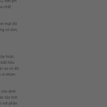
CO2 nên pH
óa chất
iảm mật độ
ang có tôm,
đáy hoặc
 chất hữu
ặc ao có độ
m vì nhóm
 còn dinh
c tảo tích
hỉ vớt phần