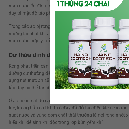
màu nước ổn định trước khi thả giống và duy trì màu nước
duy trì mật độ tảo phù du có lợi vừa đủ để che sáng, hấp t
Trong các ao bị rong do nước quá trong, chỉ dùng thuốc cắ
nhưng tái phát khi ánh sáng vẫn xuyên đáy và dinh dưỡng
màu nước hợp lý, bổ sung khoáng kiềm phù hợp, dùng vi si
Dư thừa dinh dưỡng từ thức ăn, phân tôm v
Rong phát triển cần ánh sáng và dinh dưỡng, trong đó đạm 
dưỡng dư thường đến từ thức ăn thừa, phân tôm, vỏ tôm sa
dụng hết thức ăn sẽ tạo chất thải hữu cơ, sau đó phân hủy 
tảo đáy có thể tận dụng nguồn dinh dưỡng này để bùng ph
Ở ao nuôi mật độ cao, hệ số chuyển đổi thức ăn và lượng c
tục, lượng hữu cơ tích tụ ở đáy đã đủ tạo điều kiện cho ro
quạt nước và vùng gom chất thải thường là nơi rong nhớt x
hiếu khí, dễ sinh khí độc trong lớp bùn yếm khí.