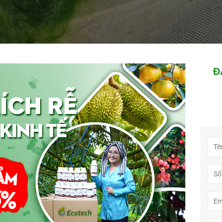
Đ
ển mạnh trong ao nuôi tôm
 đáy
 phát triển là nước ao quá trong. Khi độ trong vượt quá 40–50
tảo đáy quang hợp mạnh. Trong ao lót bạt, đáy ao ít bùn nhưng l
màu nước chưa ổn định. Ao mới lấy nước, diệt khuẩn mạnh hoặc 
uanh 30–40 cm bằng đĩa Secchi. Khi độ trong thấp hơn quá mức
rong quá cao, rong đáy lại chiếm ưu thế. Đây là lý do người nuô