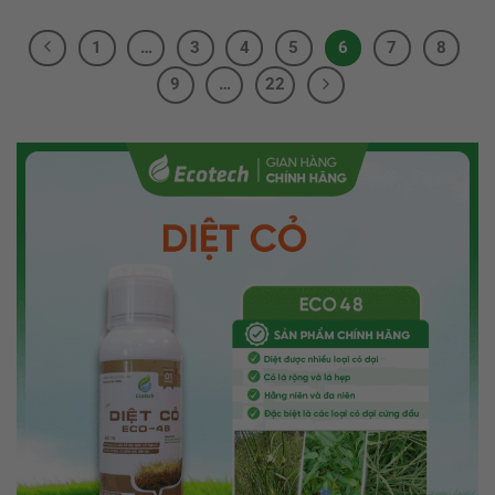
1
…
3
4
5
6
7
8
9
…
22