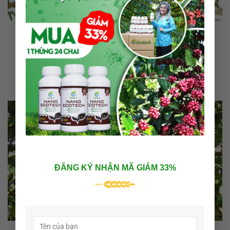
Thuốc kích ra hoa đậu quả tối ưu năng suất, hiệu quả
vượt trội
Trong nông nghiệp hiện đại, việc kiểm soát quá trình ra hoa và
đậu quả [...]
07
Th5
ĐĂNG KÝ NHẬN MÃ GIẢM 33%