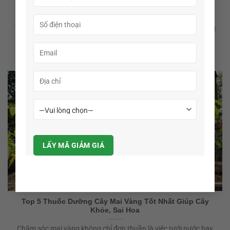
Top 3 thuốc dưỡng cây sầu riêng giúp tăng năng suất
vượt trội
Trong canh tác nông nghiệp hiện đại, việc sử dụng thuốc dưỡng
cây sầu riêng [...]
07
Th5
Top 5 Thuốc Dưỡng Cây Mai Vàng Tốt Nhất Giúp Cây
Khỏe, Sai Hoa
Chăm sóc mai vàng không chỉ đơn thuần là việc tưới nước hay