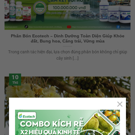
Phân Bón Ecotech – Dinh Dưỡng Toàn Diện Giúp Khỏe
đất, Bung hoa, Căng trái, Vững mùa
Trong canh tác hiện đại, lựa chọn đúng phân bón không chỉ giúp
cây sinh [...]
10
Th5
×