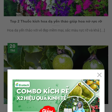
Top 2 Thuốc kích hoa dạ yến thảo giúp hoa nở rực rỡ
Hoa dạ yến thảo với vẻ đẹp mềm mại, sắc màu rực rỡ và khả [...]
20
Th5
×
Top 2 Thuốc kích hoa chanh dây ra hoa đồng loạt, đậu