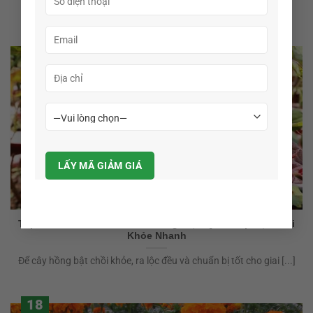
khi muốn [...]
18
Th5
Top 2 Thuốc Kích Mầm Hoa Hồng Hiệu Quả Giúp Bật Chồi
Khỏe Nhanh
Để cây hồng bật chồi khỏe, ra lộc đều và chuẩn bị tốt cho giai [...]
18