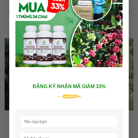
trái cao
Giai đoạn phân hóa mầm hoa và trổ bông là thời điểm nhạy cảm
nhất, [...]
18
Th5
ĐĂNG KÝ NHẬN MÃ GIẢM 33%
Top 3 Thuốc Kích Hoa Vải Hiệu Quả Giúp Ra Hoa Đồng
Loạt, Đậu Trái Tốt
Thuốc kích hoa vải là giải pháp được nhiều nhà vườn quan tâm