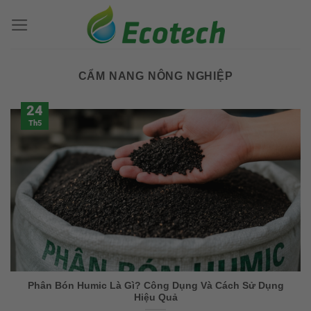
Bỏ
qua
nội
dung
CẨM NANG NÔNG NGHIỆP
24
Th5
Phân Bón Humic Là Gì? Công Dụng Và Cách Sử Dụng
Hiệu Quả