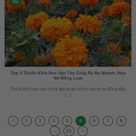
Th5
Top 3 Thuốc Kích Hoa Vạn Thọ Giúp Ra Nụ Nhanh, Hoa
Nở Đồng Loạt
Thuốc kích hoa vạn thọ là giải pháp hỗ trợ cây ra nụ đồng đều,
[...]
1
2
3
4
5
6
7
8
…
22