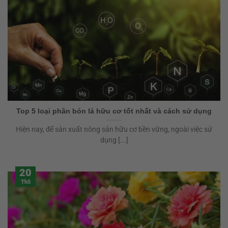
Top 5 loại phân bón lá hữu cơ tốt nhất và cách sử dụng
Hiện nay, để sản xuất nông sản hữu cơ bền vững, ngoài việc sử
dụng [...]
20
Th5